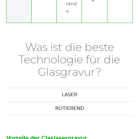
tänd
e
Was ist die beste
Technologie für die
Glasgravur?
LASER
ROTIEREND
Vorteile der Glaslasergravur