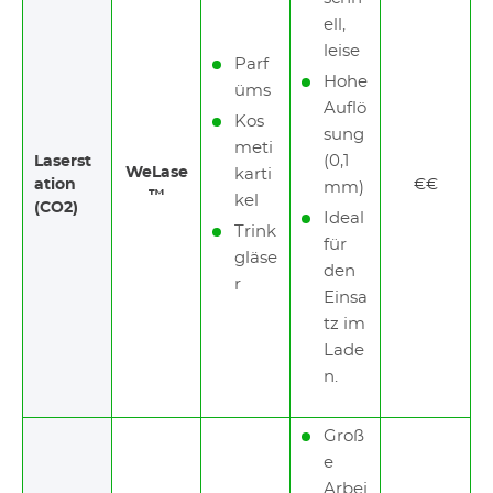
ell,
leise
Parf
Hohe
üms
Auflö
Kos
sung
meti
(0,1
Laserst
WeLase
karti
ation
€€
mm)
™
kel
(CO2)
Ideal
Trink
für
gläse
den
r
Einsa
tz im
Lade
n.
Groß
e
Arbei