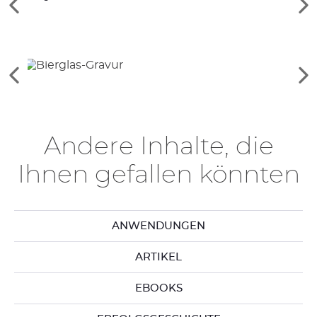
Siehe
Si
die
di
vorherigen
nä
Elemente
El
Siehe
Si
die
di
vorherigen
nä
Elemente
El
Andere Inhalte, die
Ihnen gefallen könnten
ANWENDUNGEN
ARTIKEL
EBOOKS