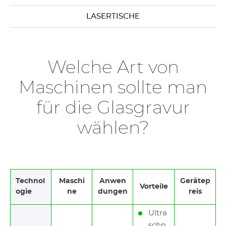
LASERTISCHE
Welche Art von
Maschinen sollte man
für die Glasgravur
wählen?
Technol
Maschi
Anwen
Gerätep
Vorteile
ogie
ne
dungen
reis
Ultra
schn