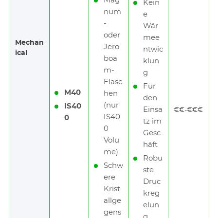
Mag
Kein
num
e
-
Wär
oder
mee
Mechan
Jero
ntwic
ical
boa
klun
m-
g
Flasc
Für
M40
hen
den
(nur
IS40
Einsa
€€-€€€
IS40
0
tz im
0
Gesc
Volu
häft
me)
Robu
Schw
ste
ere
Druc
Krist
kreg
allge
elun
gens
g