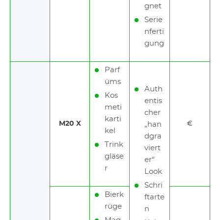
gnet
Serie
nferti
gung
Parf
üms
Auth
Kos
entis
meti
cher
karti
M20 X
€
„han
kel
dgra
Trink
viert
gläse
er“
r
Look
Schri
Bierk
ftarte
rüge
n