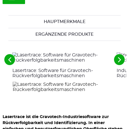
HAUPTMERKMALE
ERGÄNZENDE PRODUKTE
Siehe
Sie
die
die
Lasertrace: Software für Gravotech-
Indus
vorherigen
näc
Elemente
Ele
Rückverfolgbarkeitsmaschinen
Rückv
Lasertrace ist die Gravotech-Industriesoftware zur
Rückverfolgbarkeit und Identifizierung. In einer