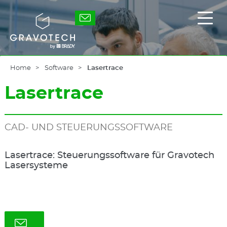
Skip
to
Gravotech
Haup
main
ein-
content
/
ausb
Home
Software
Lasertrace
Lasertrace
CAD- UND STEUERUNGSSOFTWARE
Lasertrace: Steuerungssoftware für Gravotech
Lasersysteme