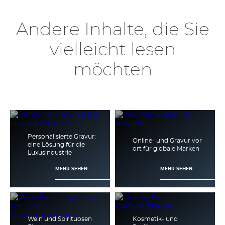
Andere Inhalte, die Sie
vielleicht lesen
möchten
Personalisierte Gravur:
Online- und Gravur vor
eine Lösung für die
ort für globale Marken
Luxusindustrie
MEHR SEHEN
MEHR SEHEN
Wein und Spirituosen
Kosmetik- und