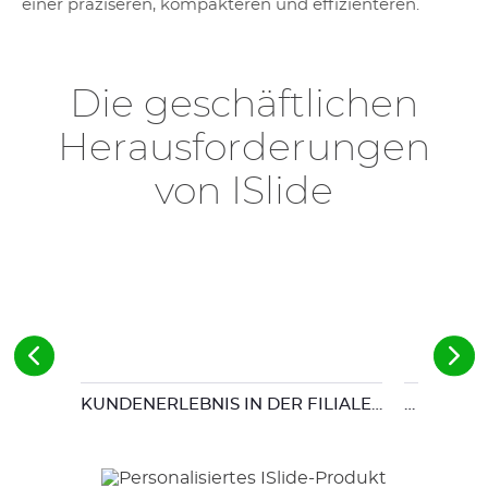
einer präziseren, kompakteren und effizienteren.
Die geschäftlichen
Herausforderungen
von ISlide
KUNDENERLEBNIS IN DER FILIALE…
… MIT EI