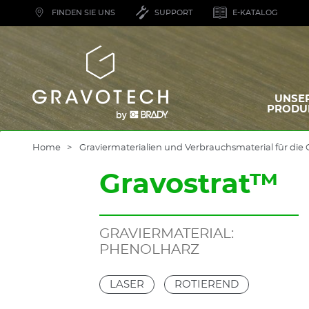
Skip
FINDEN SIE UNS
SUPPORT
E-KATALOG
to
main
content
Gravotech
UNSE
PRODU
Home
Graviermaterialien und Verbrauchsmaterial für die 
Gravostrat™
GRAVIERMATERIAL:
PHENOLHARZ
LASER
ROTIEREND