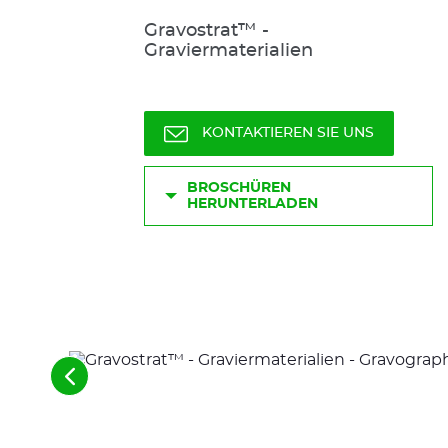
Gravostrat™ -
Graviermaterialien
KONTAKTIEREN SIE UNS
BROSCHÜREN
HERUNTERLADEN
Siehe
die
vorherigen
Elemente