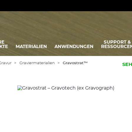
RE
SUPPORT &
KTE
MATERIALIEN
ANWENDUNGEN
RESSOURCE
Gravur
Graviermaterialien
Gravostrat™
SEH