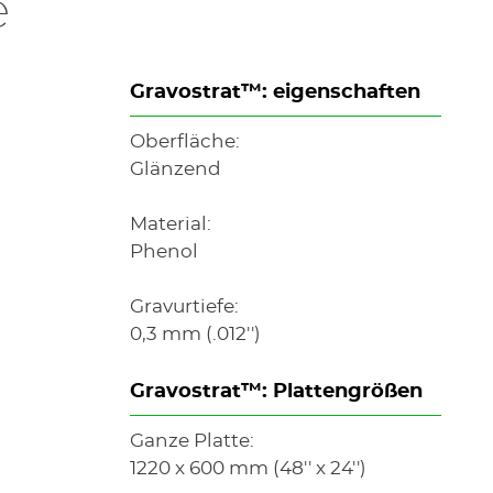
e
Gravostrat™: eigenschaften
Oberfläche:
Glänzend
Material:
Phenol
Gravurtiefe:
0,3 mm (.012'')
Gravostrat™: Plattengrößen
Ganze Platte:
1220 x 600 mm (48'' x 24'')