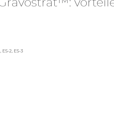
Gravostrat™: vorteil
 ES-2, ES-3