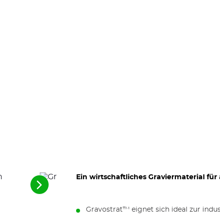
Ein wirtschaftliches Graviermaterial fü
Siehe
die
nächsten
Gravostrat™ eignet sich ideal zur indu
Elemente