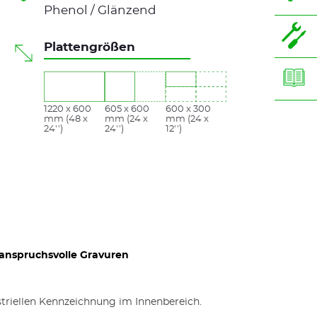
Phenol / Glänzend
Plattengrößen
1220 x 600
605 x 600
600 x 300
mm (48 x
mm (24 x
mm (24 x
24'')
24'')
12'')
r anspruchsvolle Gravuren
Graviermaterial Gravostrat™ für mehrfarbig 
striellen Kennzeichnung im Innenbereich.
Etiketten für elektrische Steuerungen