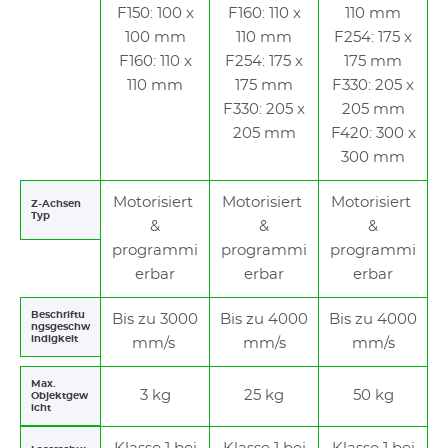
F150: 100 x
F160: 110 x
110 mm
100 mm
110 mm
F254: 175 x
F160: 110 x
F254: 175 x
175 mm
110 mm
175 mm
F330: 205 x
F330: 205 x
205 mm
205 mm
F420: 300 x
300 mm
Motorisiert
Motorisiert
Motorisiert
Z-Achsen
Typ
&
&
&
programmi
programmi
programmi
erbar
erbar
erbar
Beschriftu
Bis zu 3000
Bis zu 4000
Bis zu 4000
ngsgeschw
indigkeit
mm/s
mm/s
mm/s
Max.
3 kg
25 kg
50 kg
Objektgew
icht