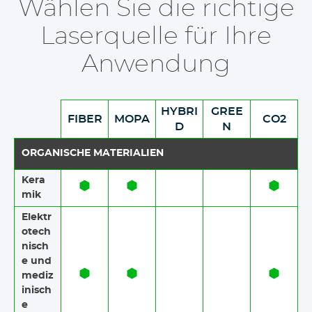
Wählen Sie die richtige
Laserquelle für Ihre
Anwendung
HYBRI
GREE
FIBER
MOPA
CO2
D
N
ORGANISCHE MATERIALIEN
Kera
mik
Elektr
otech
nisch
e und
mediz
inisch
e