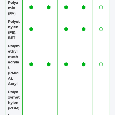
Polya
mid
(PA)
Polyet
hylen
(PE),
BET
Polym
ethyl
meth
acryla
t
(PMM
A),
Acryl
Polyo
xymet
hylen
(POM)
,