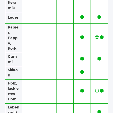
Kera
mik
Leder
Papie
r,
Papp
e,
Kork
Gum
mi
Siliko
n
Holz,
lackie
rtes
Holz
Leben
smitt