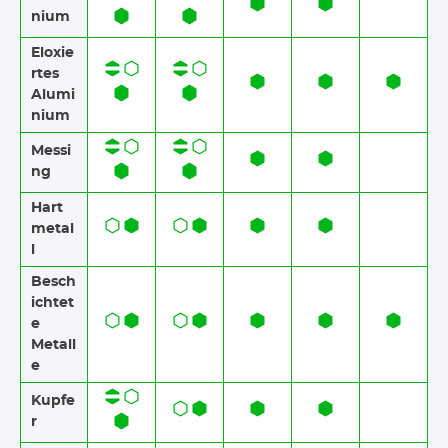
nium
Eloxie
rtes
Alumi
nium​​
Messi
ng
Hart
metal
l
Besch
ichtet
e
Metall
e
Kupfe
r