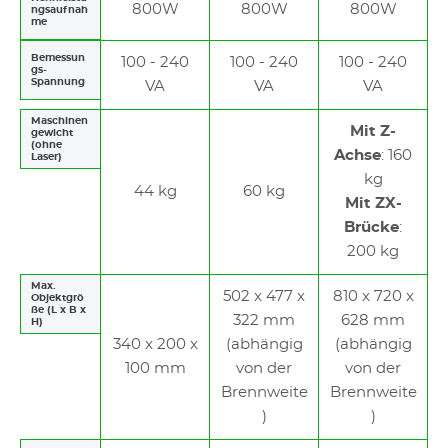
800W
800W
800W
ngsaufnah
me
Bemessun
100 - 240
100 - 240
100 - 240
gs-
Spannung
VA
VA
VA
Maschinen
Mit Z-
gewicht
(ohne
Achse
: 160
Laser)
kg
44 kg
60 kg
Mit ZX-
Brücke
:
200 kg
Max.
502 x 477 x
810 x 720 x
Objektgrö
ße (L x B x
322 mm
628 mm
H)
340 x 200 x
(abhängig
(abhängig
100 mm
von der
von der
Brennweite
Brennweite
)
)