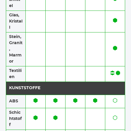
el
Glas,
Kristal
l
Stein,
Granit
,
Marm
or
Textili
en
KUNSTSTOFFE
ABS​​
Schic
htstof
f​​