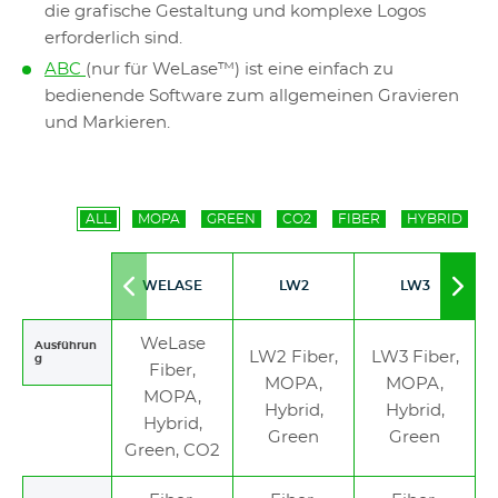
die grafische Gestaltung und komplexe Logos
erforderlich sind.
ABC
(nur für WeLase™) ist eine einfach zu
bedienende Software zum allgemeinen Gravieren
und Markieren.
ALL
MOPA
GREEN
CO2
FIBER
HYBRID
WELASE
LW2
LW3
Move
Mov
to
to
left
righ
WeLase
Ausführun
LW2 Fiber,
LW3 Fiber,
g
Fiber,
MOPA,
MOPA,
MOPA,
Hybrid,
Hybrid,
Hybrid,
Green
Green
Green, CO2