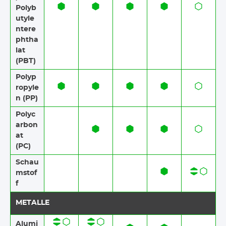
Polyb
utyle
ntere
phtha
lat
(PBT)
Polyp
ropyle
n (PP)
Polyc
arbon
at
(PC)
Schau
mstof
f​​
METALLE
Alumi