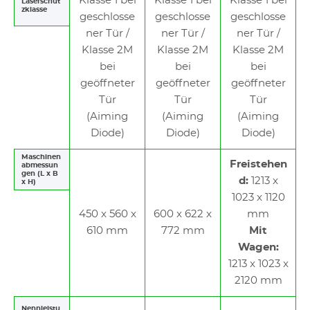
Klasse 1 bei
Klasse 1 bei
Klasse 1 bei
Laserschut
zklasse
geschlosse
geschlosse
geschlosse
ner Tür /
ner Tür /
ner Tür /
Klasse 2M
Klasse 2M
Klasse 2M
bei
bei
bei
geöffneter
geöffneter
geöffneter
Tür
Tür
Tür
(Aiming
(Aiming
(Aiming
Diode)
Diode)
Diode)
Maschinen
Freistehen
abmessun
gen (L x B
d:
1213 x
x H)
1023 x 1120
450 x 560 x
600 x 622 x
mm
610 mm
772 mm
Mit
Wagen:
1213 x 1023 x
2120 mm
Nennleistu