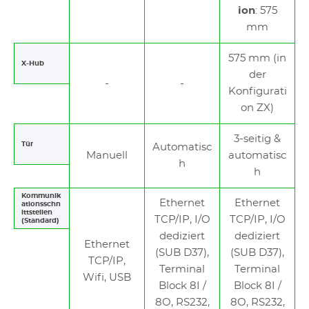
ion
: 575
mm
575 mm (in
X-Hub
der
Konfigurati
on ZX)
3-seitig &
Tür
Automatisc
Manuell
automatisc
h
h
Kommunik
Ethernet
Ethernet
ationsschn
ittstellen
TCP/IP, I/O
TCP/IP, I/O
(Standard)
dediziert
dediziert
Ethernet
(SUB D37),
(SUB D37),
TCP/IP,
Terminal
Terminal
Wifi, USB
Block 8I /
Block 8I /
8O, RS232,
8O, RS232,