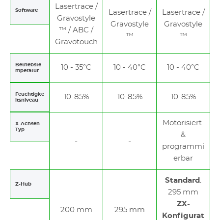
Lasertrace /
Software
Lasertrace /
Lasertrace /
Gravostyle
Gravostyle
Gravostyle
™ / ABC /
™
™
Gravotouch
Betriebste
10 - 35°C
10 - 40°C
10 - 40°C
mperatur
Feuchtigke
10-85%
10-85%
10-85%
itsniveau
Motorisiert
X-Achsen
Typ
&
programmi
erbar
Standard
:
Z-Hub
295 mm
ZX-
200 mm
295 mm
Konfigurat