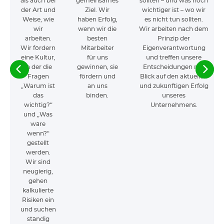
als auch bei
gemeinsames
sollten – und was noch
der Art und
Ziel. Wir
wichtiger ist – wo wir
Weise, wie
haben Erfolg,
es nicht tun sollten.
wir
wenn wir die
Wir arbeiten nach dem
arbeiten.
besten
Prinzip der
Wir fördern
Mitarbeiter
Eigenverantwortung
eine Kultur,
für uns
und treffen unsere
in der die
gewinnen, sie
Entscheidungen mit
Fragen
fördern und
Blick auf den aktuellen
„Warum ist
an uns
und zukünftigen Erfolg
das
binden.
unseres
wichtig?“
Unternehmens.
und „Was
wäre
wenn?“
gestellt
werden.
Wir sind
neugierig,
gehen
kalkulierte
Risiken ein
und suchen
ständig