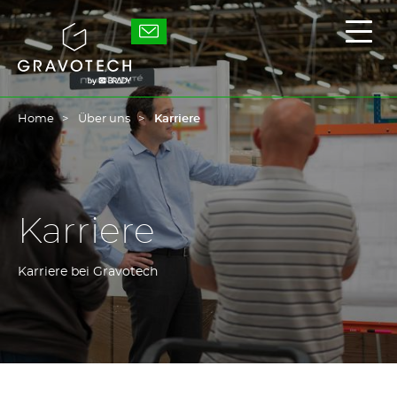
Skip
to
Gravotech
Haup
main
ein-
content
/
ausb
Home
Über uns
Karriere
Karriere
Karriere bei Gravotech