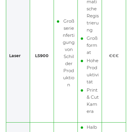
mati
sche
Regis
Groß
trieru
serie
ng
nferti
Groß
gung
form
von
at
Laser
LS900
€€€
Schil
Hohe
der
Prod
Prod
uktivi
uktio
tät
n
Print
& Cut
Kam
era
Halb