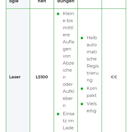
ogie
nen
dungen
Klein
e bis
mittl
ere
Halb
Aufla
auto
gen
mati
von
sche
Abze
Regis
iche
trieru
Laser
LS100
n
€€
ng
oder
Kom
Aufkl
pakt
eber
Viels
n
eitig
Einsa
tz im
Lade