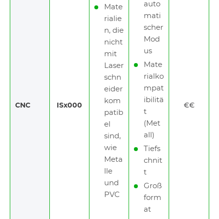
auto
Mate
mati
rialie
scher
n, die
Mod
nicht
us
mit
Mate
Laser
rialko
schn
mpat
eider
ibilitä
kom
CNC
ISx000
€€
t
patib
(Met
el
all)
sind,
wie
Tiefs
Meta
chnit
lle
t
und
Groß
PVC
form
at