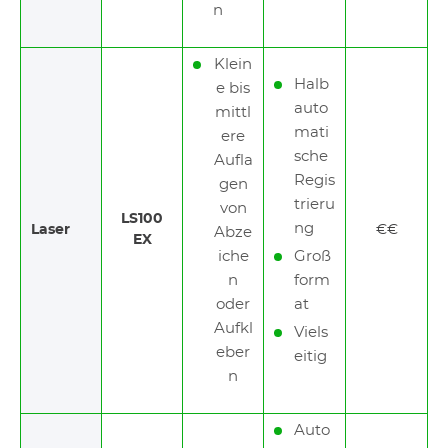
n
Klein
Halb
e bis
auto
mittl
mati
ere
sche
Aufla
Regis
gen
trieru
von
LS100
ng
Laser
€€
Abze
EX
iche
Groß
n
form
oder
at
Aufkl
Viels
eber
eitig
n
Auto