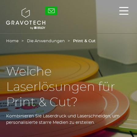
Skip
to
Gravotech
Haup
main
ein-
content
/
ausb
Home
Die Anwendungen
Print & Cut
Welche
Laserlösungen für
Print & Cut?
Kombinieren Sie Laserdruck und Laserschneiden, um
personalisierte starre Medien zu erstellen.