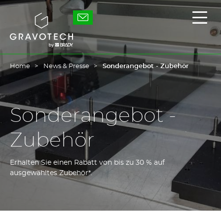
Skip
to
Gravotech
Haup
main
ein-
content
/
ausb
Home
News & Presse
Sonderangebot - Zubehör
Sonderangebot -
Zubehör
Erhalten Sie einen Rabatt von bis zu 30 % auf
ausgewähltes Zubehör*.