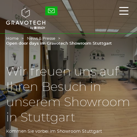
Skip
to
Gravotech
Haup
main
ein-
content
/
ausb
Home
News & Presse
Open door days im Gravotech Showroom Stuttgart
Wir freuen uns auf
Ihren Besuch in
unserem Showroom
in Stuttgart
Kommen Sie vorbei im Showroom Stuttgart